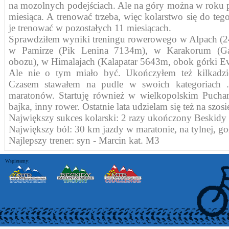
na mozolnych podejściach. Ale na góry można w roku 
miesiąca. A trenować trzeba, więc kolarstwo się do teg
je trenować w pozostałych 11 miesiącach.
Sprawdziłem wyniki treningu rowerowego w Alpach (24 
w Pamirze (Pik Lenina 7134m), w Karakorum (Ga
obozu), w Himalajach (Kalapatar 5643m, obok górki Ever
Ale nie o tym miało być. Ukończyłem też kilkadz
Czasem stawałem na pudle w swoich kategoriach .
maratonów. Startuję również w wielkopolskim Puch
bajka, inny rower. Ostatnie lata udzielam się też na szosi
Największy sukces kolarski: 2 razy ukończony Beskid
Największy ból: 30 km jazdy w maratonie, na tylnej, go
Najlepszy trener: syn - Marcin kat. M3
Wspieramy: