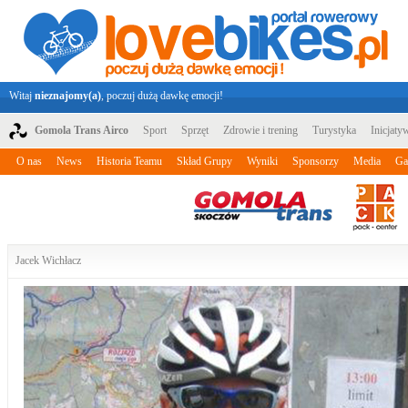
Witaj
nieznajomy(a)
, poczuj dużą dawkę emocji!
Gomola Trans Airco
Sport
Sprzęt
Zdrowie i trening
Turystyka
Inicjaty
O nas
News
Historia Teamu
Skład Grupy
Wyniki
Sponsorzy
Media
Ga
Jacek Wichłacz