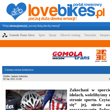
Witaj
nieznajomy(a)
, poczuj dużą dawkę emocji!
Gomola Trans Airco
Sport
Sprzęt
Zdrowie i trening
Turystyka
Inicjaty
Ciemna strona kolarstwa
Źródło: Izabela Sekulska
09 Jan 2015 15:08
Zakochani w sporci
idolach, wolelibyśmy 
stronie sportu. Czyta
się” jej, niesie z
rozczarowanie. Zwłas