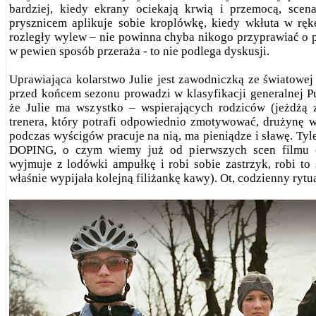
bardziej, kiedy ekrany ociekają krwią i przemocą, scen
prysznicem aplikuje sobie kroplówkę, kiedy wkłuta w rę
rozległy wylew – nie powinna chyba nikogo przyprawiać o 
w pewien sposób przeraża - to nie podlega dyskusji.
Uprawiająca kolarstwo Julie jest zawodniczką ze światowe
przed końcem sezonu prowadzi w klasyfikacji generalnej P
że Julie ma wszystko – wspierających rodziców (jeżdżą 
trenera, który potrafi odpowiednio zmotywować, drużynę w k
podczas wyścigów pracuje na nią, ma pieniądze i sławę. Tyle
DOPING, o czym wiemy już od pierwszych scen filmu (w
wyjmuje z lodówki ampułkę i robi sobie zastrzyk, robi to
właśnie wypijała kolejną filiżankę kawy). Ot, codzienny rytua