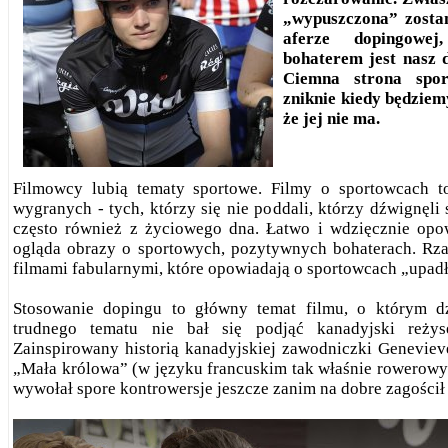
„wypuszczona” zostan
aferze dopingowe
bohaterem jest nasz 
Ciemna strona sport
zniknie kiedy będziem
że jej nie ma.
Filmowcy lubią tematy sportowe. Filmy o sportowcach t
wygranych - tych, którzy się nie poddali, którzy dźwignęli 
często również z życiowego dna. Łatwo i wdzięcznie opowi
ogląda obrazy o sportowych, pozytywnych bohaterach. Rz
filmami fabularnymi, które opowiadają o sportowcach „upad
Stosowanie dopingu to główny temat filmu, o którym d
trudnego tematu nie bał się podjąć kanadyjski reżyse
Zainspirowany historią kanadyjskiej zawodniczki Genevieve
„Mała królowa” (w języku francuskim tak właśnie rowerowy 
wywołał spore kontrowersje jeszcze zanim na dobre zagościł