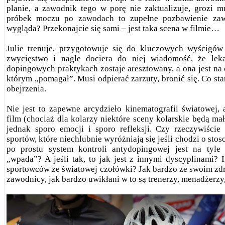
planie, a zawodnik tego w porę nie zaktualizuje, grozi 
próbek moczu po zawodach to zupełne pozbawienie zaw
wygląda? Przekonajcie się sami – jest taka scena w filmie…
Julie trenuje, przygotowuje się do kluczowych wyścigów
zwycięstwo i nagle dociera do niej wiadomość, że lek
dopingowych praktykach zostaje aresztowany, a ona jest na 
którym „pomagał”. Musi odpierać zarzuty, bronić się. Co sta
obejrzenia.
Nie jest to zapewne arcydzieło kinematografii światowej,
film (chociaż dla kolarzy niektóre sceny kolarskie będą ma
jednak sporo emocji i sporo refleksji. Czy rzeczywiście
sportów, które niechlubnie wyróżniają się jeśli chodzi o st
po prostu system kontroli antydopingowej jest na tyle
„wpada”? A jeśli tak, to jak jest z innymi dyscyplinami? 
sportowców ze światowej czołówki? Jak bardzo ze swoim zd
zawodnicy, jak bardzo uwikłani w to są trenerzy, menadżerzy