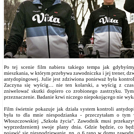
Po tej scenie film nabiera takiego tempa jak gdybyśmy
mieszkania, w którym przebywa zawodniczka i jej trener, dzw
antydopingowej. Julie jest zdziwiona ponieważ była kontr
Zaczyna się wyścig… nie ten kolarski, a wyścig z cza
zniwelować skutki dopiero co zrobionego zastrzyku. Tym
przeznaczenie. Badanie krwi niczego niepokojącego nie wyk
Film świetnie pokazuje jak działa system kontroli antydo
była to dla mnie niespodzianka - przeczytałam o tym 
Włoszczowskiej „Szkoła życia”. Zawodnik musi przekaz
wyprzedzeniem) swoje plany dnia. Gdzie będzie, co będz
pojawić się niespodziewanie, np. o 6 rano w domu zawodni