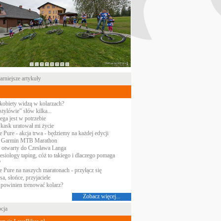
rniejsze artykuły
kobiety widzą w kolarzach?
tylówie” słów kilka...
ega jest w potrzebie
 kask uratował mi życie
 Pure - akcja trwa - będziemy na każdej edycji
 Garmin MTB Marathon
t otwarty do Czesława Langa
esiology taping, cóż to takiego i dlaczego pomaga
?
e Pure na naszych maratonach - przyłącz się
a, słońce, przyjaciele
 powinien trenować kolarz?
Zobacz więcej...
cja