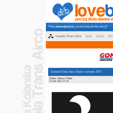
Witaj
nieznajomy(a)
, poczuj dużą dawkę emocji!
Gomola Trans Airco
Sport
Sprzęt
Zdro
Gomola Trans Airco Team w sezonie 2011
Źródło: Dariusz Tiffert
13 Feb 2011 21:33