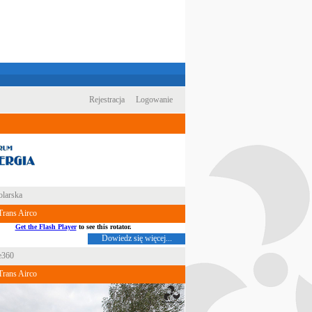
Rejestracja
Logowanie
larska
rans Airco
Get the Flash Player
to see this rotator.
Dowiedz się więcej...
e360
rans Airco