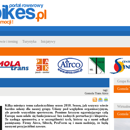
wie i trening
Turystyka
Inicjatywy
Grupa Ko
Gomola T
tagi:
Gomola Trans Airco
Kilka miesięcy temu zakończyliśmy sezon 2010. Sezon, jak wszyscy wiecie
Wirtualn
bardzo udany dla naszej grupy. Udany pod względem organizacyjnym,
ale przede wszystkim sportowym. Pomimo kryzysu ogarniającego całą
Gomola T
Europę nam udało się funkcjonować bez żadnych perturbacji i kłopotów.
To zasługa sponsorów, a w szczególności tych, którzy są z nami odkąd
pamiętamy. Firmy Airco, Siltech, ProForm są i mam nadzieję, że będą
naszymi przyjaciółmi zawsze.