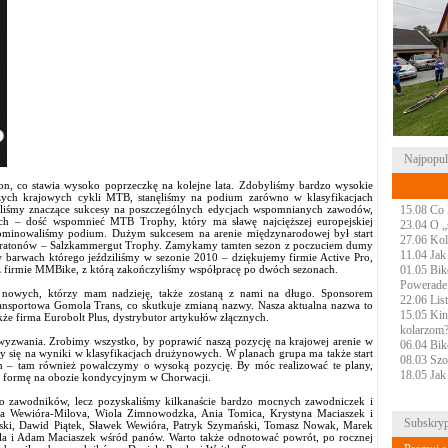
Najpopula
zon, co stawia wysoko poprzeczkę na kolejne lata. Zdobyliśmy bardzo wysokie
szych krajowych cykli MTB, stanęliśmy na podium zarówno w klasyfikacjach
iliśmy znaczące sukcesy na poszczególnych edycjach wspomnianych zawodów,
15.08 Co 
ch – dość wspomnieć MTB Trophy, który ma sławę najcięższej europejskiej
23.04 O „s
dominowaliśmy podium. Dużym sukcesem na arenie międzynarodowej był start
27.06 Kol
maratonów – Salzkammergut Trophy. Zamykamy tamten sezon z poczuciem dumy
11.04 Jak
 barwach którego jeździliśmy w sezonie 2010 – dziękujemy firmie Active Pro,
 firmie MMBike, z którą zakończyliśmy współpracę po dwóch sezonach.
01.05 Bike
Powerade
 nowych, którzy mam nadzieję, także zostaną z nami na długo. Sponsorem
22.06 Lis
transportowa Gomola Trans, co skutkuje zmianą nazwy. Nasza aktualna nazwa to
15.05 Kin
e firma Eurobolt Plus, dystrybutor artykułów złącznych.
kolarzom
wyzwania. Zrobimy wszystko, by poprawić naszą pozycję na krajowej arenie w
06.04 Bik
ży się na wyniki w klasyfikacjach drużynowych. W planach grupa ma także start
08.03 Szos
 – tam również powalczymy o wysoką pozycję. By móc realizować te plany,
18.05 Jak
ać formę na obozie kondycyjnym w Chorwacji.
ro zawodników, lecz pozyskaliśmy kilkanaście bardzo mocnych zawodniczek i
a Wewióra-Milova, Wiola Zimnowodzka, Ania Tomica, Krystyna Maciaszek i
Subskryp
ki, Dawid Piątek, Sławek Wewióra, Patryk Szymański, Tomasz Nowak, Marek
a i Adam Maciaszek wśród panów. Warto także odnotować powrót, po rocznej