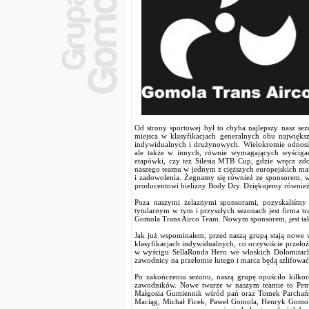
Od strony sportowej był to chyba najlepszy nasz se
miejsca w klasyfikacjach generalnych obu najwięk
indywidualnych i drużynowych. Wielokrotnie odnos
ale także w innych, równie wymagających wyściga
etapówki, czy też Silesia MTB Cup, gdzie wręcz z
naszego teamu w jednym z cięższych europejskich 
i zadowolenia. Żegnamy się również ze sponsorem, w
producentowi bielizny Body Dry. Dziękujemy również
Poza naszymi żelaznymi sponsorami, pozyskaliśmy
tytularnym w tym i przyszłych sezonach jest firma 
Gomola Trans Airco Team. Nowym sponsorem, jest takż
Jak już wspominałem, przed naszą grupą stają nowe 
klasyfikacjach indywidualnych, co oczywiście przeło
w wyścigu SellaRonda Hero we włoskich Dolomitach
zawodnicy na przełomie lutego i marca będą szlifow
Po zakończeniu sezonu, naszą grupę opuściło kilko
zawodników. Nowe twarze w naszym teamie to Petr
Małgosia Gumiennik wśród pań oraz Tomek Parchańs
Maciąg, Michał Ficek, Paweł Gomola, Henryk Gomol